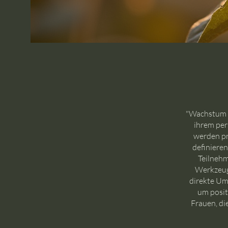
"Wachstum fü
ihrem per
werden pra
definieren
Teilnehm
Werkzeuge
direkte Um
um posit
Frauen, di