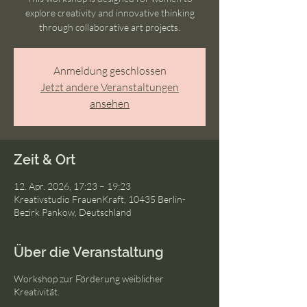
explore creativity and innovative thinking
through collaborative art projects.
Anmeldung geschlossen
Jetzt andere Veranstaltungen
ansehen
Zeit & Ort
12. Apr. 2026, 17:23 – 19:23
Kreativstudio FrauenKraft, 10435 Berlin-
Bezirk Pankow, Deutschland
Über die Veranstaltung
Workshop zur Förderung weiblicher
Kreativität.