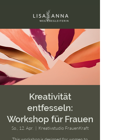
Kreativität
entfesseln:
Workshop für Frauen
So., 12. Apr.
  |  
Kreativstudio FrauenKraft
This workshop is designed for women to