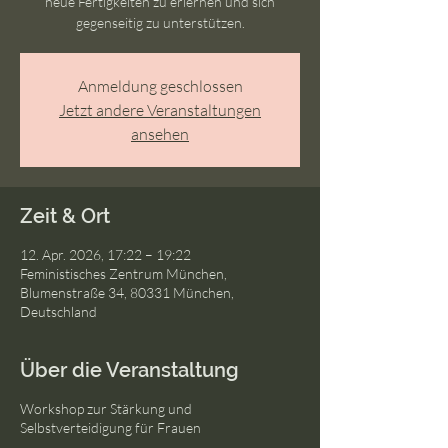
neue Fertigkeiten zu erlernen und sich
gegenseitig zu unterstützen.
Anmeldung geschlossen
Jetzt andere Veranstaltungen
ansehen
Zeit & Ort
12. Apr. 2026, 17:22 – 19:22
Feministisches Zentrum München,
Blumenstraße 34, 80331 München,
Deutschland
Über die Veranstaltung
Workshop zur Stärkung und
Selbstverteidigung für Frauen