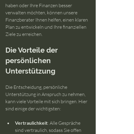
haben oder Ihre Finanzen besser 
verwalten möchten, können unsere 
Finanzberater Ihnen helfen, einen klaren 
Plan zu entwickeln und Ihre finanziellen 
Ziele zu erreichen.
Die Vorteile der 
persönlichen 
Unterstützung
Die Entscheidung, persönliche 
Unterstützung in Anspruch zu nehmen, 
kann viele Vorteile mit sich bringen. Hier 
sind einige der wichtigsten:
Vertraulichkeit
: Alle Gespräche 
sind vertraulich, sodass Sie offen 