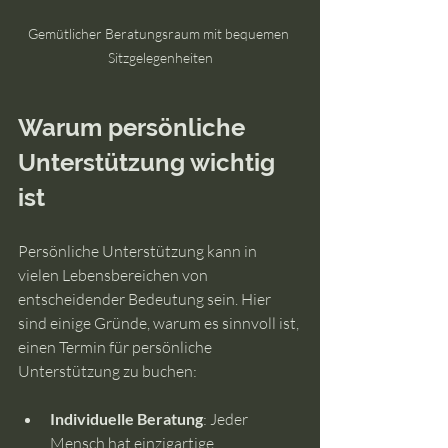
Gemütlicher Beratungsraum mit bequemen 
Sitzgelegenheiten
Warum persönliche 
Unterstützung wichtig 
ist
Persönliche Unterstützung kann in 
vielen Lebensbereichen von 
entscheidender Bedeutung sein. Hier 
sind einige Gründe, warum es sinnvoll ist, 
einen Termin für persönliche 
Unterstützung zu buchen:
Individuelle Beratung
: Jeder 
Mensch hat einzigartige 