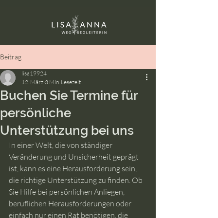
Beitrag
lisa19924
12. März
3 Min. Lesezeit
Buchen Sie Termine für
persönliche
Unterstützung bei uns
In einer Welt, die von ständiger 
Veränderung und Unsicherheit geprägt 
ist, kann es eine Herausforderung sein, 
die richtige Unterstützung zu finden. Ob 
Sie Hilfe bei persönlichen Anliegen, 
beruflichen Herausforderungen oder 
einfach nur einen Rat benötigen, die 