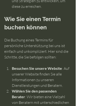
und Strategien zu entwickeln, um 
diese zu erreichen.
Wie Sie einen Termin 
buchen können
Die Buchung eines Termins für 
persönliche Unterstützung bei uns ist 
einfach und unkompliziert. Hier sind die 
Schritte, die Sie befolgen sollten:
Besuchen Sie unsere Website
: Auf 
unserer Website finden Sie alle 
Informationen zu unseren 
Dienstleistungen und Beratern.
Wählen Sie den passenden 
Berater
: Wir bieten eine Vielzahl 
von Beratern mit unterschiedlichen 