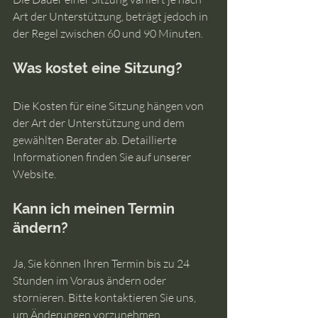
Art der Unterstützung, beträgt jedoch in 
der Regel zwischen 60 und 90 Minuten.
Was kostet eine Sitzung?
Die Kosten für eine Sitzung hängen von 
der Art der Unterstützung und dem 
gewählten Berater ab. Detaillierte 
Informationen finden Sie auf unserer 
Website.
Kann ich meinen Termin 
ändern?
Ja, Sie können Ihren Termin bis zu 24 
Stunden im Voraus ändern oder 
stornieren. Bitte kontaktieren Sie uns, 
um Änderungen vorzunehmen.