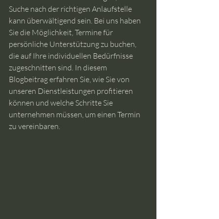
Suche nach der richtigen Anlaufstelle 
kann überwältigend sein. Bei uns haben 
Sie die Möglichkeit, Termine für 
persönliche Unterstützung zu buchen, 
die auf Ihre individuellen Bedürfnisse 
zugeschnitten sind. In diesem 
Blogbeitrag erfahren Sie, wie Sie von 
unseren Dienstleistungen profitieren 
können und welche Schritte Sie 
unternehmen müssen, um einen Termin 
zu vereinbaren.