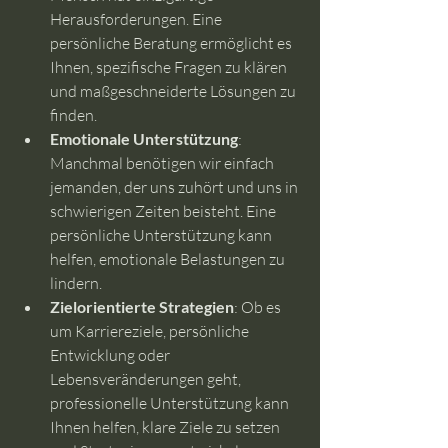
Herausforderungen. Eine 
persönliche Beratung ermöglicht es 
Ihnen, spezifische Fragen zu klären 
und maßgeschneiderte Lösungen zu 
finden.
Emotionale Unterstützung
: 
Manchmal benötigen wir einfach 
jemanden, der uns zuhört und uns in 
schwierigen Zeiten beisteht. Eine 
persönliche Unterstützung kann 
helfen, emotionale Belastungen zu 
lindern.
Zielorientierte Strategien
: Ob es 
um Karriereziele, persönliche 
Entwicklung oder 
Lebensveränderungen geht, 
professionelle Unterstützung kann 
Ihnen helfen, klare Ziele zu setzen 