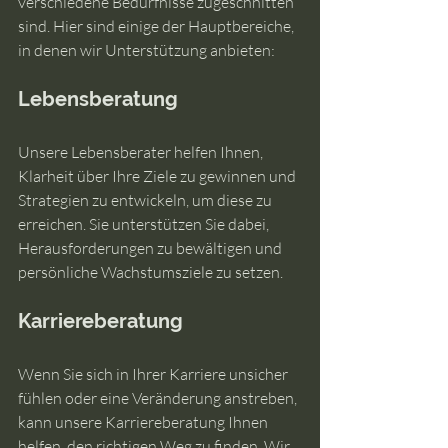
verschiedene Bedürfnisse zugeschnitten 
sind. Hier sind einige der Hauptbereiche, 
in denen wir Unterstützung anbieten:
Lebensberatung
Unsere Lebensberater helfen Ihnen, 
Klarheit über Ihre Ziele zu gewinnen und 
Strategien zu entwickeln, um diese zu 
erreichen. Sie unterstützen Sie dabei, 
Herausforderungen zu bewältigen und 
persönliche Wachstumsziele zu setzen.
Karriereberatung
Wenn Sie sich in Ihrer Karriere unsicher 
fühlen oder eine Veränderung anstreben, 
kann unsere Karriereberatung Ihnen 
helfen, den richtigen Weg zu finden. Wir 