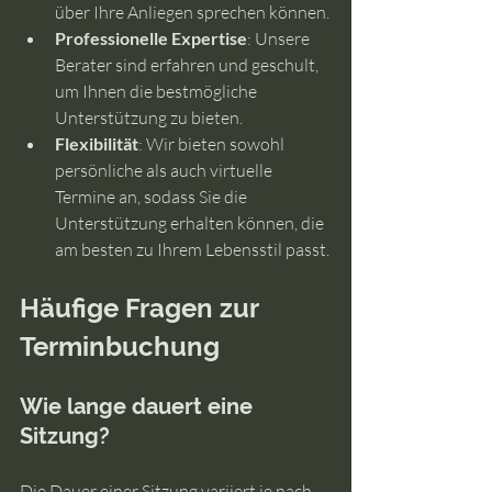
über Ihre Anliegen sprechen können.
Professionelle Expertise
: Unsere 
Berater sind erfahren und geschult, 
um Ihnen die bestmögliche 
Unterstützung zu bieten.
Flexibilität
: Wir bieten sowohl 
persönliche als auch virtuelle 
Termine an, sodass Sie die 
Unterstützung erhalten können, die 
am besten zu Ihrem Lebensstil passt.
Häufige Fragen zur 
Terminbuchung
Wie lange dauert eine 
Sitzung?
Die Dauer einer Sitzung variiert je nach 