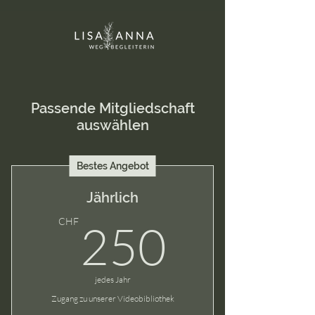
Passende Mitgliedschaft
auswählen
Bestes Angebot
Jährlich
250C
CHF
250
jedes Jahr
Zugang zu unserer Videobibliothek