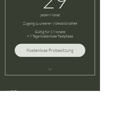
jeden Monat
Zugang zu unserer Videobibliothek
Gültig für 2 Monate
+ 7 Tage kostenlose Testphase
Kostenlose Probesitzung
Ich bin ein Vorteil
Ich bin ein Vorteil
AGB
Impressum
Ich bin ein Vorteil
Datenschutz
© 2026 lisa anna